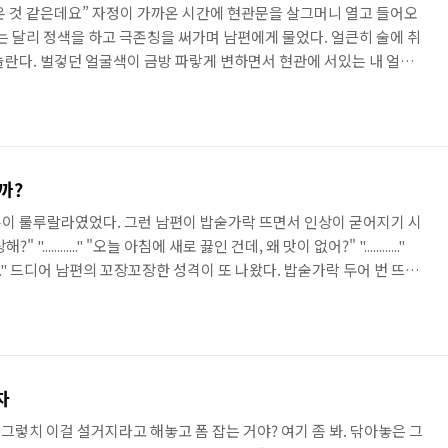
아온 것 같은데요” 자정이 가까온 시간에 현관문을 살그머니 열고 들어오
는 달리 정색을 하고 극존칭을 써가며 남편에게 물었다. 얼큰히 술에 취
놀란다. 벌겋던 얼굴색이 금방 파랗게 변하면서 현관에 서있는 내 얼굴
~, 나란 말이야! 자기 남편도 몰라~" "처음 보는 아저씨인데요. 누구세
술 취하지 않았단 말이야" ㅋㅋㅋ... 겉모습과는 반대로 내 가슴속에 있는 또
 웃음보가 터져 죽는다고 킬킬대고 있다. 그렇다. 나의 차디찬 존댓말
?)가 되어 가슴을 아프게 찌르는가 보다. 저렇게 ..
까?
이 룰루랄라였었다. 그런 남편이 밥숟가락 뜨면서 인상이 굳어지기 시
.........." "오늘 아침에 새로 끓인 건데, 왜 맛이 없어?" "............"
......." 드디어 남편의 꼬장꼬장한 성격이 또 나왔다. 밥숟가락 두어 번 뜨다
 채 말없이 식탁에서 일어났다. 그러고는 후다닥 옷을 갈아입고 가방을
닫고는 출근을 해버렸다. "깍지야? 아빠가 왜 저러시니? 또 삐진 거
가 없다. 속된 말로 '미쳐요!' 그대로다. 왜 남편이란 존재는 허구한 날 수
자
 그렇치 이걸 설거지라고 해놓고 폼 잡는 거야? 여기 좀 봐. 닦아놓은 그