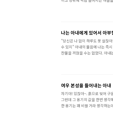
히고 창밖에 낙엽 떨어지는 하늘을
듣다 보면 괜히 나도 쓸쓸해지고 슬
있는 호수 공원에 낙엽 구경을 갔습
타났습니다. 엄마, 아빠도 눈을 
노란 세상에 들어온 것 같지?" "와
나는 아내에게 있어서 아부
"당신은 나 없이 하루도 못 살잖아!
수 있지" 아내의 물음에 나는 즉시
찬물을 끼얹을 수는 없었다. 아내
자신의 자존심에 상처를 받으면 금
리쉬 곤 했었다. 어쨌든 나는 그
을 죽이지 않을 수 없었다. 하지
살을 아프게 꼭꼭 찔러대기 시작했다
여우 본성을 들어내는 아내
자기야! 있잖아~. 흙으로 빚어 구
그런데 그 옹기의 값을 한번 생각
한 옹기는 꽤 비쌀 거라 생각하는데
지. 그러나 물소 뼈를 섞어서 만든 