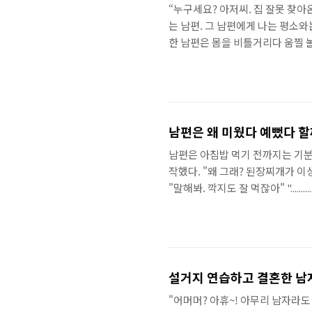
“누구세요? 아저씨. 집 잘못 찾
는 남편. 그 남편에게 나는 평소와
한 남편은 몸을 비틀거리다 움찔 
을 뚫어지도록 빤히 쳐다본다. "나
요?" "정말 왜 그래? 당신! 나 
하나의 나는 남편의 황당한 몸짓에
이 순진한 남편에겐 날카로운 비수(
남편은 왜 미웠다 예뻤다 할
남편은 아침밥 먹기 전까지는 기분
작했다. "왜 그래? 된장찌개가 이상해?" "..
"말해봐. 깍지도 잘 먹잖아" "....
말다 하더니 갑자기 인상이 구겨진
둘러메고 현관문을 꽝~ 소리 나게 
야?" "나도 몰라요" 정말로 알 수
시로 예뻤다, 미웠다 하는 ..
설거지 연습하고 결혼한 남
"어머머? 아휴~! 아무리 남자라도