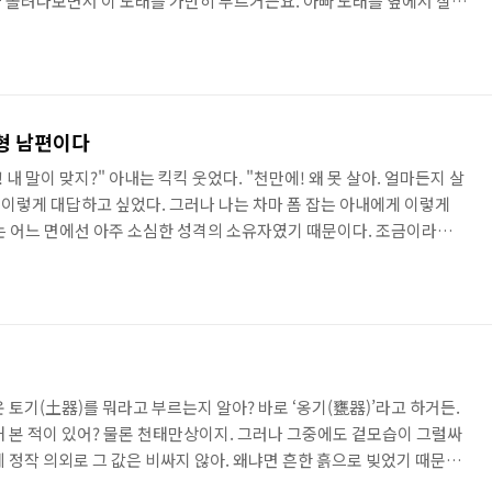
 올려다보면서 이 노래를 가만히 부르거든요. 아빠 노래를 옆에서 살짝
퍼지는 것 같아요. 오늘은 일요일. 나는 엄마, 아빠와 같이 동네 가까이
니다. "어머~ 세상에!" 온통 노란색으로만 칠해진 세상이 내 앞에 나
동그랗게 뜨고 놀라는 표정이었습니다. "깍지야! 우리 식구 모두 갑자기
~! 정말 그래요" 나는 너무 놀랐습니다. 아빠 엄마..
형 남편이다
 내 말이 맞지?" 아내는 킥킥 웃었다. "천만에! 왜 못 살아. 얼마든지 살
 이렇게 대답하고 싶었다. 그러나 나는 차마 폼 잡는 아내에게 이렇게
는 어느 면에선 아주 소심한 성격의 소유자였기 때문이다. 조금이라도
세 낯빛이 변해 몇 시간이고 우울증 걸린 사람처럼 한숨을 들이쉬고 내
런 이유로 해서 이번에도 아내의 갑짝스러운 물음에 어쩔 수 없이 자존심
만 꼭꼭 숨어있던 내 가슴속 양심이란 녀석이 비열하다고 꼬챙이로 내 속
. "짜샤! 또 지질하게 웃고만 있을 거니? 그렇게 아..
운 토기(土器)를 뭐라고 부르는지 알아? 바로 ‘옹기(甕器)’라고 하거든.
해 본 적이 있어? 물론 천태만상이지. 그러나 그중에도 겉모습이 그럴싸
 정작 의외로 그 값은 비싸지 않아. 왜냐면 흔한 흙으로 빚었기 때문이
옹기는 달라. 이름하여 본차이나(bone china)라고 하는데 그 크기가