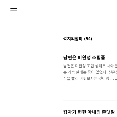
본문 바로가기
깍지외할미
(54)
남편은 미완성 조립품
남편은 미완성 조립 상태로 나와 
는 가슴 설레는 꿈이 있었다. 신
꿈을 빨리 이뤄보자는 것이었다. 
기도 했다. 조립상태가 너무 엉성
늘도 한 조각 한 조각을 정성스레 
지... 어쩌면 친정 엄마가 알게 되
지집아야. 참말로 느자구 없는 욕심
갑자기 변한 아내의 존댓말