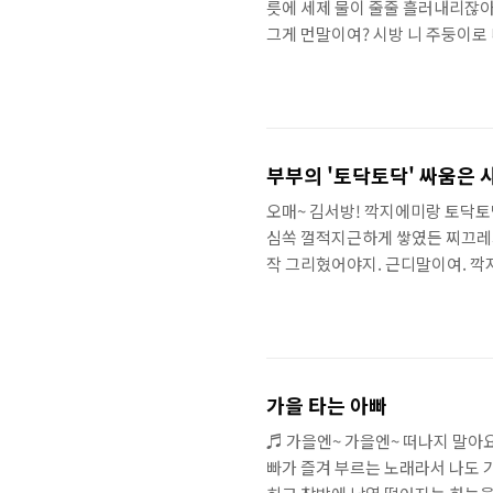
릇에 세제 물이 줄줄 흘러내리잖아.
그게 먼말이여? 시방 니 주둥이로
여? 즈그 냄편보고 설거지 연습도
지에다 대고 물어봐라. 냄자가 설
야지 주댕이로 나오는 말이라고 혀
그 베란다에 나가 자존심 팍팍 죽이
부부의 '토닥토닥' 싸움은 
오매~ 김서방! 깍지에미랑 토닥토닥
심쏙 껄적지근하게 쌓였든 찌끄레기
작 그리혔어야지. 근디말이여. 깍
들었다면 이판에 아예 싸악~ 갈라
고? 고것이 참말이여? 그려~ 그려
려. 토닥! 토닥! 바로 부부가 
거시지. 머리카락 쥐어 뜯고, 주먹
가을 타는 아빠
♬ 가을엔~ 가을엔~ 떠나지 말아
빠가 즐겨 부르는 노래라서 나도 가