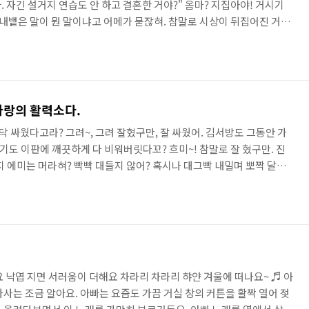
 자긴 설거지 연습도 안 하고 결혼한 거야?" 옴마? 지집아야! 거시기
 내뱉은 말이 뭔 말이냐고 어메가 묻잖혀. 참말로 시상이 뒤집어진 거
 허지 않고 결혼혔다니? 아무리 여자가 뻗대는 시상이라도 글치 시상 천
거지 연습하고 갤혼한 남자가 어데 있느냐고? 지집아가 밀 같은 말을 혀
서 지멋대로 쏟아붓는 거 아니라고 어메가 그토록 일렀구만. 시방 쩌어
고 있능 느그 냄편, 깍지 애비가 니 눈에는 안 보여? 저러다..
사랑의 활력소다.
 싸웠다고라? 그려~, 그려 잘혔구만, 잘 싸웠어. 김서방도 그동안 가
도 이판에 깨끗하게 다 비워버릿다꼬? 흐미~! 참말로 잘 혔구만. 진
지 에미는 머라혀? 빡빡 대들지 않어? 혹시나 대그빡 내밀며 뽀짝 달라
서 버리자구 혼구녕을 낼거시제. 머여? 그냥 둘이서 토닥토닥 싸웠다
!, 우리 김서방이 참말로 잘혔구만. 역시 깍지에미보다 한 수 위구만 그
서로 인생을 살아가면서 여그저그 곪아터지는 곳에 바르는 만병통치약이란
 휘두르고 나, 디졌어! 하고 까무라치는 싸움은 부부인생 망치는 마..
요 낙엽 지면 서러움이 더해요 차라리 차라리 햐얀 겨울에 떠나요~ ♬ 아
사는 조금 알아요. 아빠는 요즘도 가끔 거실 창의 커튼을 활짝 열어 젖